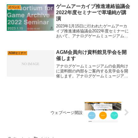
援者になることで、会員（正会員）にな
ること...
ゲームアーカイブ推進連絡協議会
イベント
2022年度セミナーで草場純が講
演
2023年1月15日に行われたゲームアーカ
イブ推進連絡協議会2022年度セミナーに
おいて、アナログゲームミュージアム代
表の草場純が講演を行いました。ゲーム
アーカイブ推進連絡協議会は、「ゲーム
アーカイブ推進連絡協議会では、ゲーム
AGM会員向け資料館見学会を開
AGMセミナー
所蔵館の連携の...
催します
アナログゲームミュージアムの会員向け
に資料館の内部をご案内する見学会を開
催します。アナログゲームミュージアム
の資料館は神奈川県大磯町にあり、現在
約2500点の資料を収蔵しています。今回
の見学会では資料保管棚やカタロギング
に使用している設備、...
ウェブページ開設