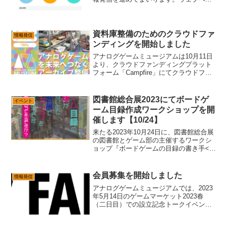
ジの改修も平行して行う予定です。引き
続きよろしくお願いいたします。
資料庫整備のためのクラウドファ
情報発信
ンディングを開始しました
アナログゲームミュージアムは10月11日
より、クラウドファンディングプラット
フォーム「Campfire」にてクラウドファ
ンディングを開始しました。目標額は200
万円です。このプロジェクトは、アナロ
グゲームの保存活動を充実させるための
図書館総合展2023にてボードゲ
イベント
重要な取...
ーム目録作成ワークショップを開
催します【10/24】
来たる2023年10月24日に、図書館総合展
の図書館とゲーム部の主催するワークシ
ョップ『ボードゲームの目録の書き手<カ
タロガー>がまだまだ足りないので図書館
総合展でワークショップをやることにし
たようです「スマホでもできるって本当
会員募集を開始しました
情報発信
ですか？」』...
アナログゲームミュージアムでは、2023
年5月14日のゲームマーケット2023春
（二日目）での設立記念トークイベント
の開催にあわせて、会員募集を開始いた
しました。pixivFANBOXのサービスで支