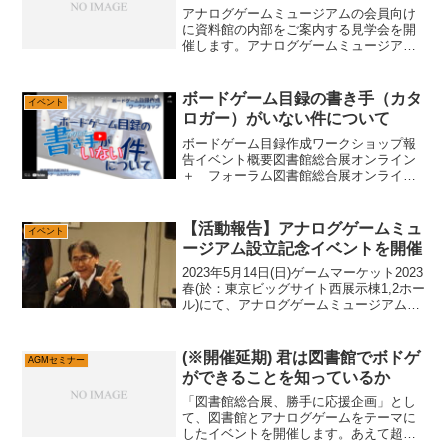
アナログゲームミュージアムの会員向け
に資料館の内部をご案内する見学会を開
催します。アナログゲームミュージアム
の資料館は神奈川県大磯町にあり、現在
約2500点の資料を収蔵しています。今回
の見学会では資料保管棚やカタロギング
ボードゲーム目録の書き手（カタ
イベント
に使用している設備、...
ロガー）がいない件について
ボードゲーム目録作成ワークショップ報
告イベント概要図書館総合展オンライン
＋ フォーラム図書館総合展オンライン+
イベント詳細ページ資料日時:
2021/11/26 19時30分～21時形式: オン
ライン（Zoom）参加者数: 34名（スタ
【活動報告】アナログゲームミュ
イベント
ッ...
ージアム設立記念イベントを開催
2023年5月14日(日)ゲームマーケット2023
春(於：東京ビッグサイト西展示棟1,2ホー
ル)にて、アナログゲームミュージアム設
立記念イベントを行いました。 これま
で我々は神奈川県中郡大磯町の本館でア
ナログゲーム資料の受け入れ作業など、
(※開催延期) 君は図書館でボドゲ
AGMセミナー
ミ...
ができることを知っているか
「図書館総合展、勝手に応援企画」とし
て、図書館とアナログゲームをテーマに
したイベントを開催します。あえて超オ