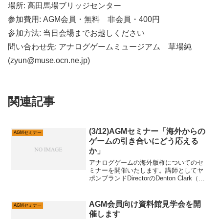
場所: 高田馬場ブリッジセンター
参加費用: AGM会員・無料 非会員・400円
参加方法: 当日会場までお越しください
問い合わせ先: アナログゲームミュージアム 草場純
(zyun@muse.ocn.ne.jp)
関連記事
(3/12)AGMセミナー「海外からの
AGMセミナー
ゲームの引き合いにどう応える
か」
アナログゲームの海外版権についてのセ
ミナーを開催いたします。講師としてヤ
ポンブランドDirectorのDenton Clark（ク
ラーク デントン）様をお招きいたしま
す。自分の作品に関して海外出版社に声
掛けられたらどうしたら良いのか？海外
AGM会員向け資料館見学会を開
AGMセミナー
版...
催します