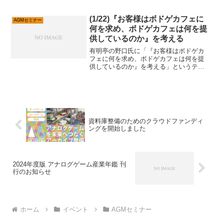
ーソドックスな図書館×ゲームです。会場
は図書館ではありませんが、図書館で実
際に行われているような、ごく基本的な
(1/22)『お客様はボドゲカフェに
AGMセミナー
図書館×ゲームを体験し...
何を求め、ボドゲカフェは何を提
供しているのか』を考える
有明亭の野口氏に「『お客様はボドゲカ
フェに何を求め、ボドゲカフェは何を提
供しているのか』を考える」というテー
マでご講演をいただきます。ボードゲー
ムカフェ経営の実態について学べる貴重
な機会となりますので、ぜひご参加くだ
さい。日時：1月22日木...
資料庫整備のためのクラウドファンディ
ングを開始しました
2024年度版 アナログゲーム産業年鑑 刊
行のお知らせ
ホーム
イベント
AGMセミナー