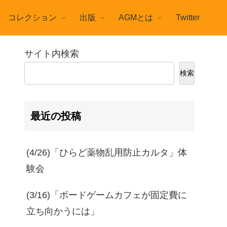
コレクション
出版
AGMとは
Twitter
サイト内検索
検索
最近の投稿
(4/26)「ひらど薬物乱用防止カルタ」体
験会
(3/16)「ボードゲームカフェが固定費に
立ち向かうには」