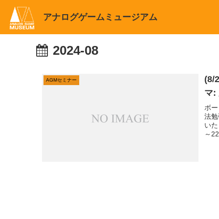
アナログゲームミュージアム
2024-08
(
AGMセミナー
マ:
ボー
法勉
いた
～2