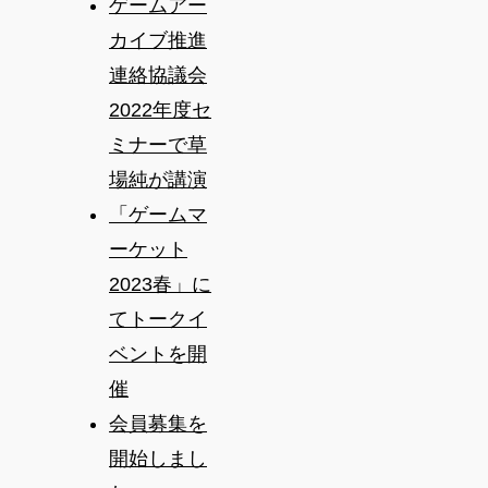
ゲームアー
カイブ推進
連絡協議会
2022年度セ
ミナーで草
場純が講演
「ゲームマ
ーケット
2023春」に
てトークイ
ベントを開
催
会員募集を
開始しまし