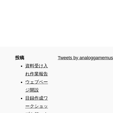
投稿
Tweets by analoggamemu
資料受け入
れ作業報告
ウェブペー
ジ開設
目録作成ワ
ークショッ