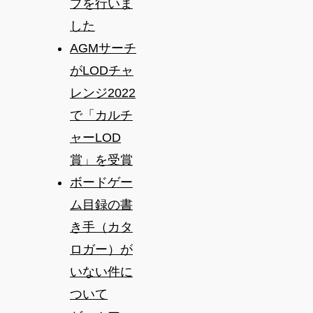
プを行いま
した
AGMサーチ
がLODチャ
レンジ2022
で「カルチ
ャーLOD
賞」を受賞
ボードゲー
ム目録の書
き手（カタ
ロガー）が
いない件に
ついて