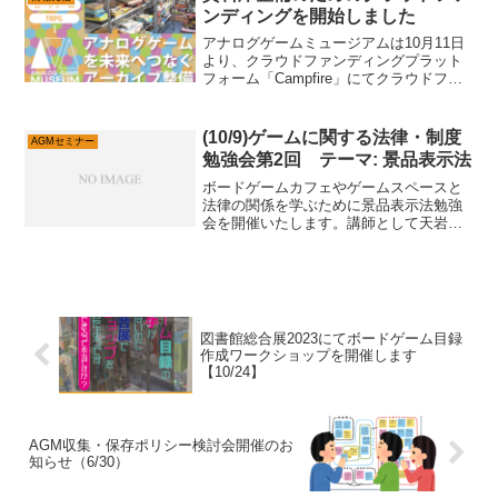
ンディングを開始しました
アナログゲームミュージアムは10月11日
より、クラウドファンディングプラット
フォーム「Campfire」にてクラウドファ
ンディングを開始しました。目標額は200
万円です。このプロジェクトは、アナロ
グゲームの保存活動を充実させるための
(10/9)ゲームに関する法律・制度
AGMセミナー
重要な取...
勉強会第2回 テーマ: 景品表示法
ボードゲームカフェやゲームスペースと
法律の関係を学ぶために景品表示法勉強
会を開催いたします。講師として天岩庵
の天野氷鏡様をお招きいたします。ぜひ
奮ってご参加ください。日時: 10月9日水
曜 19時～21時場所: 高田馬場ブリッジ
センター参加...
図書館総合展2023にてボードゲーム目録
作成ワークショップを開催します
【10/24】
AGM収集・保存ポリシー検討会開催のお
知らせ（6/30）