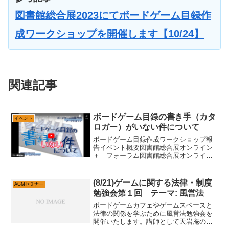
図書館総合展2023にてボードゲーム目録作
成ワークショップを開催します【10/24】
関連記事
ボードゲーム目録の書き手（カタ
イベント
ロガー）がいない件について
ボードゲーム目録作成ワークショップ報
告イベント概要図書館総合展オンライン
＋ フォーラム図書館総合展オンライン+
イベント詳細ページ資料日時:
2021/11/26 19時30分～21時形式: オン
ライン（Zoom）参加者数: 34名（スタ
(8/21)ゲームに関する法律・制度
AGMセミナー
ッ...
勉強会第１回 テーマ: 風営法
ボードゲームカフェやゲームスペースと
法律の関係を学ぶために風営法勉強会を
開催いたします。講師として天岩庵の天