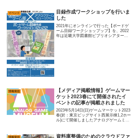
野氷鏡様をお招きいたします。ぜひ奮っ
てご参加ください。日時: ８月21日水曜
19時～22時場所: 高田馬場ブリッジセン
目録作成ワークショップを行いま
イベント
ター参加費用...
した
2021年にオンラインで行った【ボードゲ
ーム目録ワークショップップ】を、2022
年は近畿大学図書館ビブリオシアターさ
んで行いました。ボードゲームを収集・
保存するには、データ化が必要不可欠で
す。本でいうところの書誌データ（題
名、発行年月日、著...
【メディア掲載情報】ゲームマー
情報発信
ケット2023春にて開催されたイ
ベントの記事が掲載されました
2023年5月14日(日)ゲームマーケット2023
春(於：東京ビッグサイト西展示棟1,2ホー
ル)にて開催しましたアナログゲームミュ
ージアム設立記念イベントについて、下
記メディアにてレポート記事が掲載され
ました。是非ご覧ください。4Gamer...
資料庫整備のためのクラウドファ
情報発信